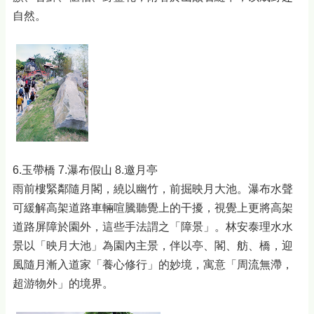
自然。
6.玉帶橋 7.瀑布假山 8.邀月亭
雨前樓緊鄰隨月閣，繞以幽竹，前掘映月大池。瀑布水聲
可緩解高架道路車輛喧騰聽覺上的干擾，視覺上更將高架
道路屏障於園外，這些手法謂之「障景」。林安泰理水水
景以「映月大池」為園內主景，伴以亭、閣、舫、橋，迎
風隨月漸入道家「養心修行」的妙境，寓意「周流無滯，
超游物外」的境界。