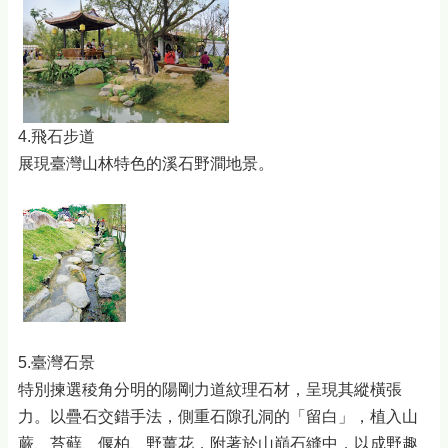
4.飛石步道
展現臺灣山林特色的溪石野澗地景。
5.臺灣石景
特別揀選稜角分明的陽剛力道紋理石材，呈現其縱橫張
力。以疊石交錯手法，側重石隙孔洞的「留白」，植入山
蕨、苔蘚、偃柏、野薑花，附著於山巔石縫中，以成野趣