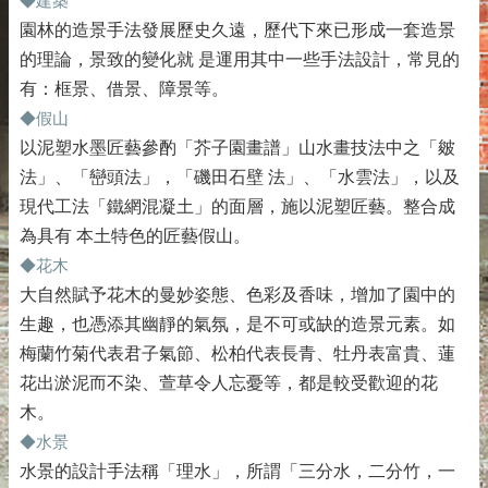
◆建築
園林的造景手法發展歷史久遠，歷代下來已形成一套造景
的理論，景致的變化就 是運用其中一些手法設計，常見的
有：框景、借景、障景等。
◆假山
以泥塑水墨匠藝參酌「芥子園畫譜」山水畫技法中之「皴
法」、「巒頭法」，「磯田石壁 法」、「水雲法」，以及
現代工法「鐵網混凝土」的面層，施以泥塑匠藝。整合成
為具有 本土特色的匠藝假山。
◆花木
大自然賦予花木的曼妙姿態、色彩及香味，增加了園中的
生趣，也憑添其幽靜的氣氛，是不可或缺的造景元素。如
梅蘭竹菊代表君子氣節、松柏代表長青、牡丹表富貴、蓮
花出淤泥而不染、萱草令人忘憂等，都是較受歡迎的花
木。
◆水景
水景的設計手法稱「理水」，所謂「三分水，二分竹，一