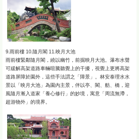
9.雨前樓 10.隨月閣 11.映月大池
雨前樓緊鄰隨月閣，繞以幽竹，前掘映月大池。瀑布水聲
可緩解高架道路車輛喧騰聽覺上的干擾，視覺上更將高架
道路屏障於園外，這些手法謂之「障景」。林安泰理水水
景以「映月大池」為園內主景，伴以亭、閣、舫、橋，迎
風隨月漸入道家「養心修行」的妙境，寓意「周流無滯，
超游物外」的境界。