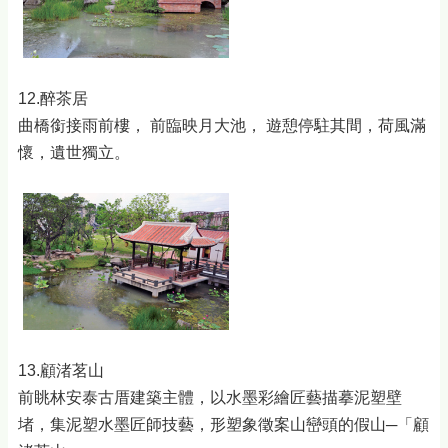
12.醉茶居
曲橋銜接雨前樓， 前臨映月大池， 遊憩停駐其間，荷風滿
懷，遺世獨立。
13.顧渚茗山
前眺林安泰古厝建築主體，以水墨彩繪匠藝描摹泥塑壁
堵，集泥塑水墨匠師技藝，形塑象徵案山巒頭的假山─「顧