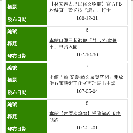
【林安泰古厝民俗文物館】官方FB
粉絲頁，歡迎按『讚』、打卡 !
108-12-31
6
本館自即日起歡迎「胖卡/行動餐
車」申請入園
107-10-30
7
本館「藝.安泰-藝文展覽空間」開放
供各類藝術工作者辦理展出申請
107-05-04
8
本館【古厝建築趣】導覽解說服務
預約
107-01-01