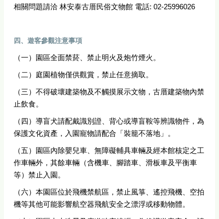
相關問題請洽 林安泰古厝民俗文物館 電話: 02-25996026
四、遊客參觀注意事項
（一）園區全面禁菸、禁止明火及炮竹煙火。
（二）庭園植物僅供觀賞，禁止任意摘取。
（三）不得破壞建築物及不觸摸展示文物，古厝建築物內禁
止飲食。
（四）導盲犬請配戴識別證、背心或導盲鞍等辨識物件，為
保護文化資產，入園寵物請配合「裝籠不落地」。
（五）園區內除嬰兒車、無障礙輔具車輛及經本館核定之工
作車輛外，其餘車輛（含機車、腳踏車、滑板車及平衡車
等）禁止入園。
（六）本園區位於飛機禁航區，禁止風箏、遙控飛機、空拍
機等其他可能影響航空器飛航安全之漂浮或移動物體。