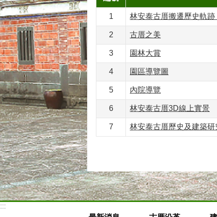
1
林安泰古厝搬遷歷史軌跡
2
古厝之美
3
園林大賞
4
園區導覽圖
5
內院導覽
6
林安泰古厝3D線上實景
7
林安泰古厝歷史及建築研
:::