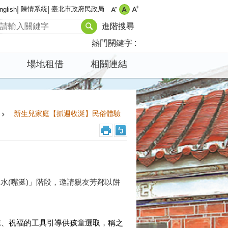
陳情系統
臺北市政府民政局
nglish
進階搜尋
熱門關鍵字
場地租借
相關連結
新生兒家庭【抓週收涎】民俗體驗
水(嘴涎)」階段，邀請親友芳鄰以餅
業、祝福的工具引導供孩童選取，稱之