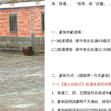
為「抓週」、「抓周」或「試趣」，
一、參加年齡資格 :
(一)收涎禮俗 : 家中有出生滿4-6
(二)抓週禮俗 : 家中有出生滿11-
二、參與方式 :️ (僅能擇一方式參加)
(一) 【個人自助式】抓週收涎民俗
1、每週三、四、五開放符合前述年
2、參加說明請參閱下方連結，採現
3、參加細節諮詢洽(02)2599-6026 (