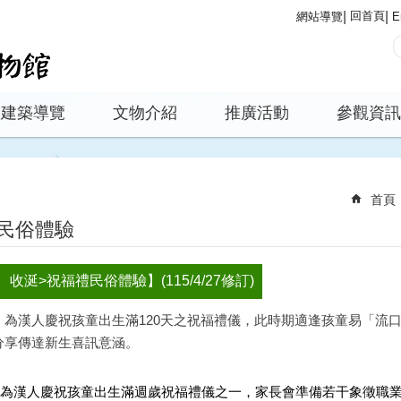
回首頁
網站導覽
E
建築導覽
文物介紹
推廣活動
參觀資訊
首頁
民俗體驗
涎>祝福禮民俗體驗】(115/4/27修訂)
為漢人慶祝孩童出生滿120天之祝福禮儀，此時期適逢孩童易「流口
分享傳達新生喜訊意涵。
為漢人慶祝孩童出生滿週歲祝福禮儀之一，家長會準備若干象徵職