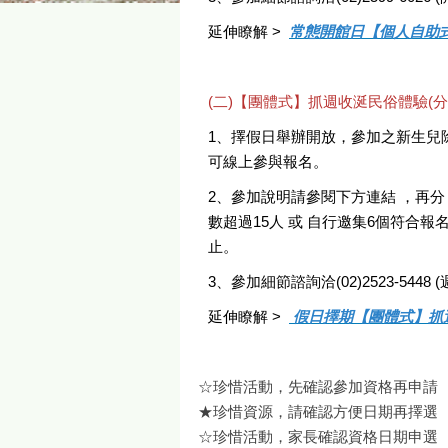
延伸瞭解 >
常態開館日【個人自助
(二)【團體式】抓週收涎民俗體驗(
1、擇假日舉辦開放，參加之新生兒
可線上參與報名。
2、參加說明請參閱下方連結 ，再分「
數超過15人 或 自行邀集6個符合
止。
3、參加細節諮詢洽(02)2523-5448 (週
延伸瞭解 >
假日擇期【團體式】抓
☆珍惜活動，先確認參加資格再申請
★珍惜資源，請確認方便日期再擇選
☆珍惜活動，家長確認資格日期申選