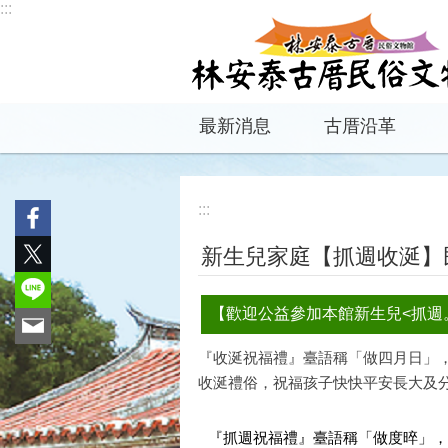
:::
跳到主要內容區塊
最新消息
古厝沿革
:::
新生兒家庭【抓週收涎】
【歡迎公益參加本館新生兒<抓週。收
『收涎祝福禮』臺語稱「做四月日」，
收涎禮俗，祝福孩子快快平安長大及
『抓週祝福禮』臺語稱「做度晬」，