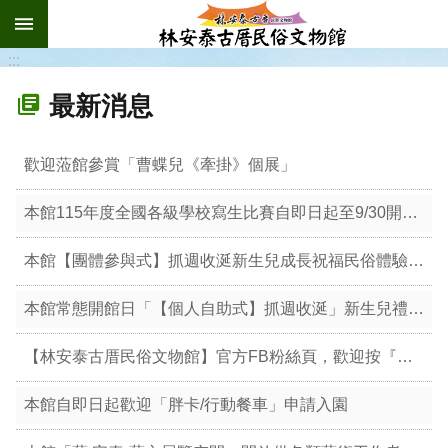
:::
跳到主要內容區塊
:::
最新消息
歡迎蒞館參賞「曹蝶兒《牽掛》個展」
本館115年度全國各級學校寫生比賽自即日起至9/30開放現場收件
本館【團體參與式】抓週收涎新生兒成長祝福民俗體驗參與說明(115/4/27修訂)
本館常態開館日「【個人自助式】抓週收涎」新生兒禮俗體驗說明(114/12修訂)
【林安泰古厝民俗文物館】官方FB粉絲頁，歡迎按『讚』、打卡 !
本館自即日起歡迎「胖卡/行動餐車」申請入園